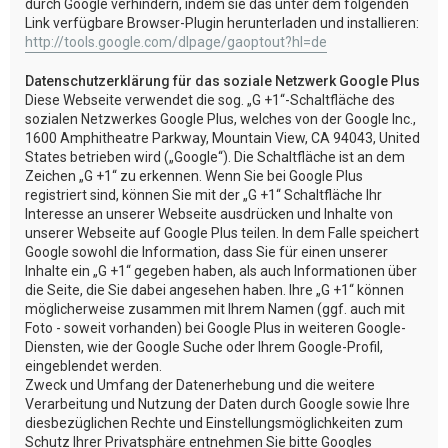
durch Google verhindern, indem sie das unter dem folgenden
Link verfügbare Browser-Plugin herunterladen und installieren:
http://tools.google.com/dlpage/gaoptout?hl=de
Datenschutzerklärung für das soziale Netzwerk Google Plus
Diese Webseite verwendet die sog. „G +1“-Schaltfläche des
sozialen Netzwerkes Google Plus, welches von der Google Inc.,
1600 Amphitheatre Parkway, Mountain View, CA 94043, United
States betrieben wird („Google“). Die Schaltfläche ist an dem
Zeichen „G +1“ zu erkennen. Wenn Sie bei Google Plus
registriert sind, können Sie mit der „G +1“ Schaltfläche Ihr
Interesse an unserer Webseite ausdrücken und Inhalte von
unserer Webseite auf Google Plus teilen. In dem Falle speichert
Google sowohl die Information, dass Sie für einen unserer
Inhalte ein „G +1“ gegeben haben, als auch Informationen über
die Seite, die Sie dabei angesehen haben. Ihre „G +1“ können
möglicherweise zusammen mit Ihrem Namen (ggf. auch mit
Foto - soweit vorhanden) bei Google Plus in weiteren Google-
Diensten, wie der Google Suche oder Ihrem Google-Profil,
eingeblendet werden.
Zweck und Umfang der Datenerhebung und die weitere
Verarbeitung und Nutzung der Daten durch Google sowie Ihre
diesbezüglichen Rechte und Einstellungsmöglichkeiten zum
Schutz Ihrer Privatsphäre entnehmen Sie bitte Googles