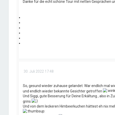
Danke für die echt schöne Tour mit netten Gesprächen und
30. Juli 2022 17:48
So, gesund wieder zuhause gelandet. War endlich mal wie
und endlich wieder bekannte Gesichter getroffen
Und Siggi, gute Besserung für Deine Erkältung , also in
grins
Und von dem leckeren Himbeerkuchen hättest eh nix meh