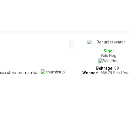
Zitat
Siggi
Wild Hog
Beiträge:
891
r mich übernommen hat.
Wohnort:
66578 Schiffwe