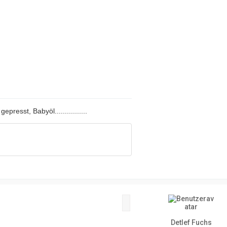
i
l
e
resst, Babyöl................
Zitat
Detlef Fuchs