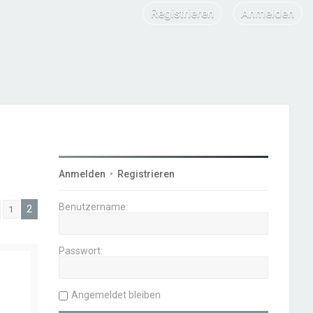
Registrieren
Anmelden
Anmelden
•
Registrieren
Benutzername:
2
1
Vorherige
Passwort:
Angemeldet bleiben