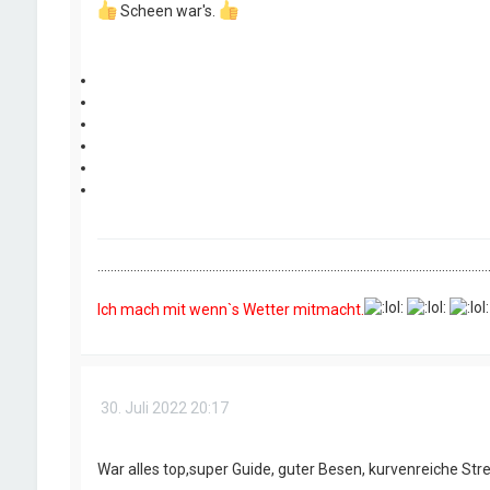
Scheen war's.
.......................................................................................................................
Ich mach mit wenn`s Wetter mitmacht.
30. Juli 2022 20:17
War alles top,super Guide, guter Besen, kurvenreiche Str