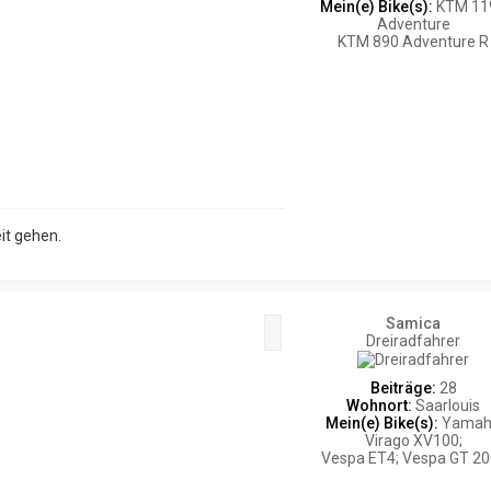
Mein(e) Bike(s):
KTM 11
Adventure
KTM 890 Adventure R
it gehen.
Samica
Zitat
Dreiradfahrer
Beiträge:
28
Wohnort:
Saarlouis
Mein(e) Bike(s):
Yamah
Virago XV100;
Vespa ET4; Vespa GT 20