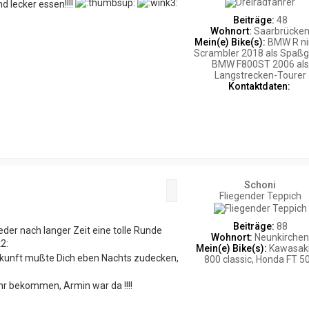
 lecker essen!!!!
Beiträge:
48
Wohnort:
Saarbrücke
Mein(e) Bike(s):
BMW R n
Scrambler 2018 als Spaßg
BMW F800ST 2006 als
Langstrecken-Tourer
K
Kontaktdaten:
o
n
t
a
k
t
d
a
t
Schoni
Zitat
e
Fliegender Teppich
n
v
Beiträge:
88
o
der nach langer Zeit eine tolle Runde
Wohnort:
Neunkirche
n
Mein(e) Bike(s):
Kawasaki
n
 Zukunft mußte Dich eben Nachts zudecken,
800 classic, Honda FT 5
i
n
e
r bekommen, Armin war da !!!!
T
m