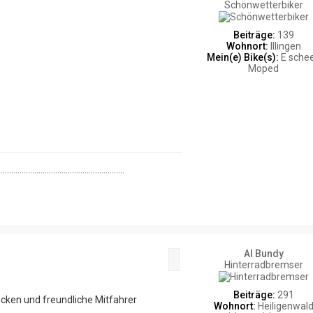
Schönwetterbiker
Beiträge:
139
Wohnort:
Illingen
Mein(e) Bike(s):
E sche
Moped
............................................................
Al Bundy
Zitat
Hinterradbremser
Beiträge:
291
ecken und freundliche Mitfahrer
Wohnort:
Heiligenwal