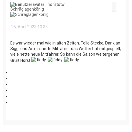
h
horstotw
o
Zitat
Schräglagenkönig
b
e
n
25. April 2023 10:33
Es war wieder mal wie in alten Zeiten. Tolle Stecke, Dank an
Siggi und Armin, nette Mitfahrer das Wetter hat mitgespielt,
viele nette neue Mitfahrer. So kann die Saison weitergehen.
Gruß Horst
N
a
c
h
o