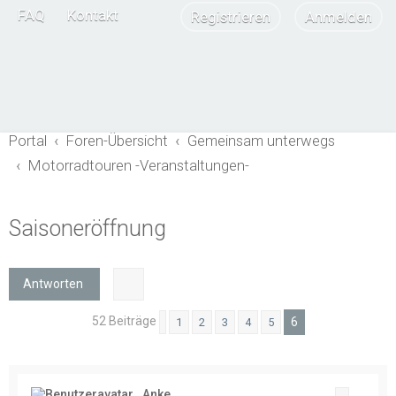
FAQ
Kontakt
Registrieren
Anmelden
Portal
Foren-Übersicht
Gemeinsam unterwegs
Motorradtouren -Veranstaltungen-
Saisoneröffnung
Antworten
52 Beiträge
6
1
2
3
4
5
Vorherige
Anke