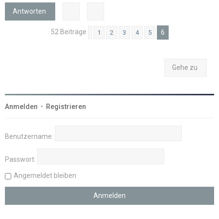
b
Antworten
e
n
52 Beiträge
6
1
2
3
4
5
Vorherige
Gehe zu
Anmelden
•
Registrieren
Benutzername:
Passwort:
Angemeldet bleiben