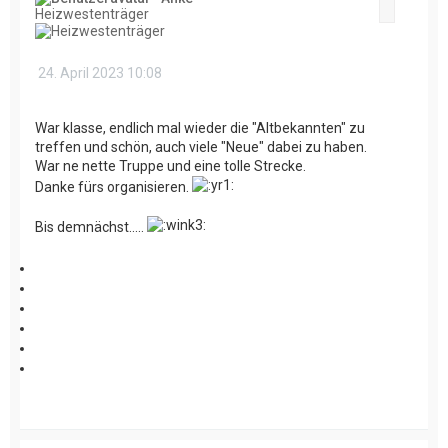
Zitat
Heizwestenträger
24. April 2023 10:08
War klasse, endlich mal wieder die "Altbekannten" zu
treffen und schön, auch viele "Neue" dabei zu haben.
War ne nette Truppe und eine tolle Strecke.
Danke fürs organisieren.
Bis demnächst.....
N
a
c