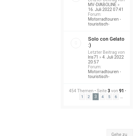
MV-DIABOLINE
»
16. Juli 2022 07:41
Forum:
Motorradtouren -
touristisch-
Solo con Gelato
:)
Letzter Beitrag von
Iris71
»
4. Juli 2022
20:57
Forum:
Motorradtouren -
touristisch-
454 Themen • Seite
3
von
91
•
3
…
1
2
4
5
6
Gehe zu