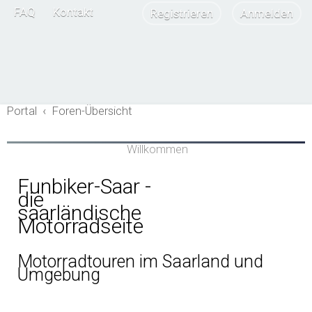
FAQ
Kontakt
Registrieren
Anmelden
Portal
Foren-Übersicht
Willkommen
Funbiker-Saar -
die
saarländische
Motorradseite
Motorradtouren im Saarland und
Umgebung