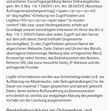
und sicheren Zurverfügungstellung dieses Onlineangebotes
gem. Art. 6 Abs. 1 lit. f DSGVO i.V.m. Art. 28 DSGVO (Abschluss
Auftragsverarbeitungsvertrag).</span></p><p></p><h3
id="dsg-logfiles">Erhebung von Zugriffsdaten und
Logfiles</h3><p></p><p><span class="ts-muster-
content">Wir, bzw. unser Hostinganbieter, erhebt auf
Grundlage unserer berechtigten Interessen im Sinne des Art. 6
Abs. 1 lit. f. DSGVO Daten über jeden Zugriff auf den Server,
auf dem sich dieser Dienst befindet (sogenannte
Serverlogfiles). Zu den Zugriffsdaten gehören Name der
abgerufenen Webseite, Datei, Datum und Uhrzeit des Abrufs,
übertragene Datenmenge, Meldung über erfolgreichen Abruf,
Browsertyp nebst Version, das Betriebssystem des Nutzers,
Referrer URL (die zuvor besuchte Seite), IP-Adresse und der
anfragende Provider.
Logfile-Informationen werden aus Sicherheitsgründen (z.B. zur
Aufklärung von Missbrauchs- oder Betrugshandlungen) für die
Dauer von maximal 7 Tagen gespeichert und danach gelöscht.
Daten, deren weitere Aufbewahrung zu Beweiszwecken
erforderlich ist, sind bis zur endgültigen Klärung des jeweiligen
Vorfalls von der Löschung ausgenommen.
Bestellabwicklung im Onlineshop und